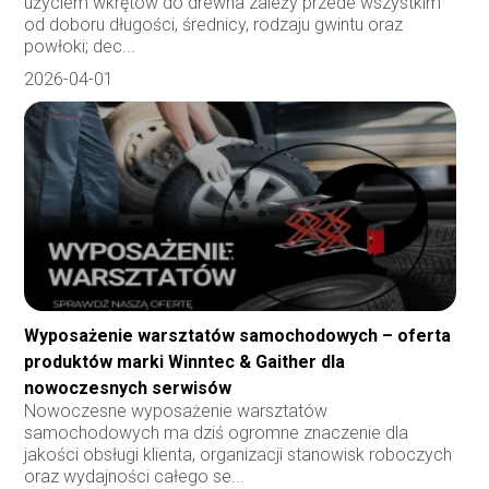
użyciem wkrętów do drewna zależy przede wszystkim
od doboru długości, średnicy, rodzaju gwintu oraz
powłoki; dec...
2026-04-01
Wyposażenie warsztatów samochodowych – oferta
produktów marki Winntec & Gaither dla
nowoczesnych serwisów
Nowoczesne wyposażenie warsztatów
samochodowych ma dziś ogromne znaczenie dla
jakości obsługi klienta, organizacji stanowisk roboczych
oraz wydajności całego se...