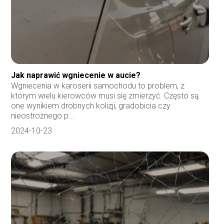
Jak naprawić wgniecenie w aucie?
Wgniecenia w karoserii samochodu to problem, z
którym wielu kierowców musi się zmierzyć. Często są
one wynikiem drobnych kolizji, gradobicia czy
nieostrożnego p...
2024-10-23