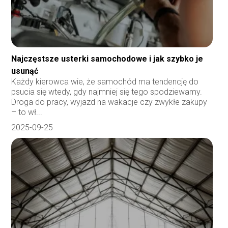
Najczęstsze usterki samochodowe i jak szybko je
usunąć
Każdy kierowca wie, że samochód ma tendencję do
psucia się wtedy, gdy najmniej się tego spodziewamy.
Droga do pracy, wyjazd na wakacje czy zwykłe zakupy
– to wł...
2025-09-25