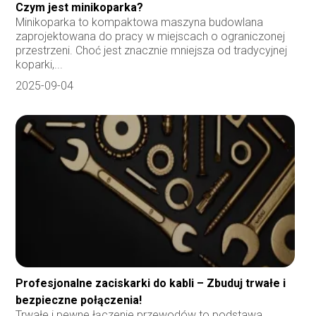
Czym jest minikoparka?
Minikoparka to kompaktowa maszyna budowlana
zaprojektowana do pracy w miejscach o ograniczonej
przestrzeni. Choć jest znacznie mniejsza od tradycyjnej
koparki,...
2025-09-04
Profesjonalne zaciskarki do kabli – Zbuduj trwałe i
bezpieczne połączenia!
Trwałe i pewne łączenie przewodów to podstawa