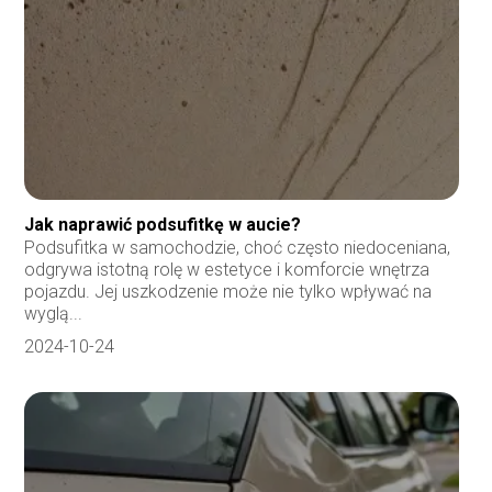
Jak naprawić podsufitkę w aucie?
Podsufitka w samochodzie, choć często niedoceniana,
odgrywa istotną rolę w estetyce i komforcie wnętrza
pojazdu. Jej uszkodzenie może nie tylko wpływać na
wyglą...
2024-10-24