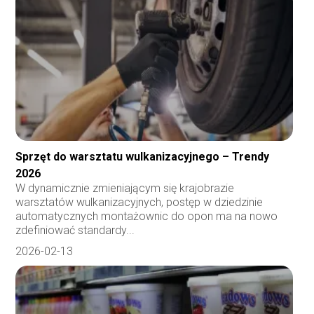
Sprzęt do warsztatu wulkanizacyjnego – Trendy
2026
W dynamicznie zmieniającym się krajobrazie
warsztatów wulkanizacyjnych, postęp w dziedzinie
automatycznych montażownic do opon ma na nowo
zdefiniować standardy...
2026-02-13