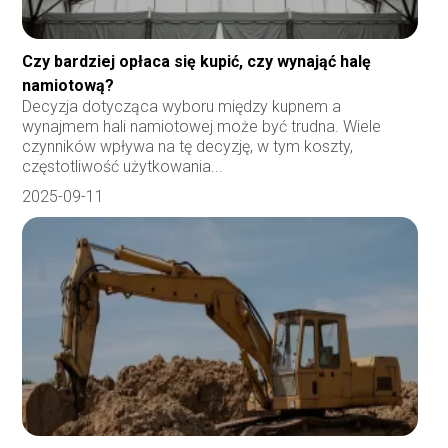
Czy bardziej opłaca się kupić, czy wynająć halę
namiotową?
Decyzja dotycząca wyboru między kupnem a
wynajmem hali namiotowej może być trudna. Wiele
czynników wpływa na tę decyzję, w tym koszty,
częstotliwość użytkowania...
2025-09-11