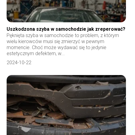
Uszkodzona szyba w samochodzie jak zreperować?
Pęknięta szyba w samochodzie to problem, z którym
wielu kierowców musi się zmierzyć w pewnym
momencie. Choć może wydawać się to jedynie
estetycznym defektem, w...
2024-10-22