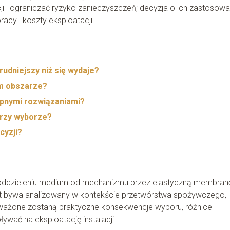
i i ograniczać ryzyko zanieczyszczeń; decyzja o ich zastosowa
acy i koszty eksploatacji.
rudniejszy niż się wydaje?
ym obszarze?
ępnymi rozwiązaniami?
przy wyborze?
cyzji?
ddzieleniu medium od mechanizmu przez elastyczną membranę
at bywa analizowany w kontekście przetwórstwa spożywczego,
zważone zostaną praktyczne konsekwencje wyboru, różnice
ywać na eksploatację instalacji.