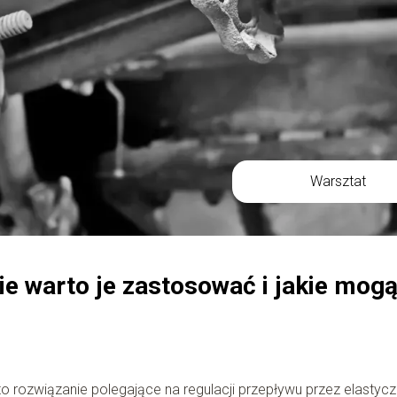
Warsztat
 warto je zastosować i jakie mog
 rozwiązanie polegające na regulacji przepływu przez elastyc