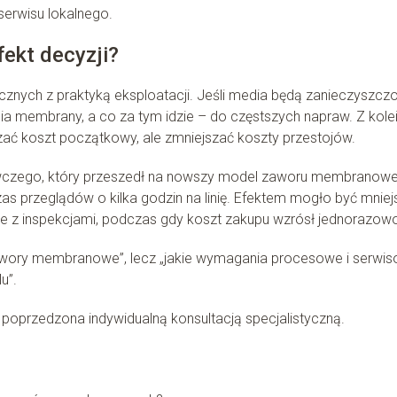
serwisu lokalnego.
ekt decyzji?
znych z praktyką eksploatacji. Jeśli media będą zanieczyszczo
ia membrany, a co za tym idzie – do częstszych napraw. Z kole
ć koszt początkowy, ale zmniejszać koszty przestojów.
żywczego, który przeszedł na nowszy model zaworu membranow
 przeglądów o kilka godzin na linię. Efektem mogło być mniej
ane z inspekcjami, podczas gdy koszt zakupu wzrósł jednorazow
zawory membranowe”, lecz „jakie wymagania procesowe i serwi
u”.
oprzedzona indywidualną konsultacją specjalistyczną.