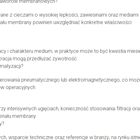
la zaworów membranowych?
 z cieczami o wysokiej lepkości, zawiesinami oraz mediami
iału membrany powinien uwzględniać konkretne właściwości
acy i charakteru medium; w praktyce może to być kwestia miesi
filtracja mogą przedłużać żywotność.
matyzacji?
 sterowania pneumatycznego lub elektromagnetycznego, co moż
ów operacyjnych.
y intensywnych ugięciach, konieczność stosowania filtracji ora
eriału membrany.
y?
, wsparcie techniczne oraz referencje w branży; na rynku istni