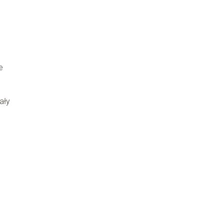
e
ały