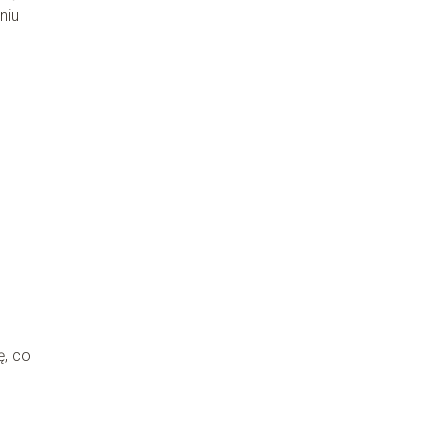
niu
, co