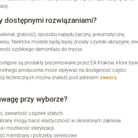
cji.
y dostępnymi rozwiązaniami?
teriał, grubość), sposobu napędu (ręczny, pneumatyczny,
su. Niektóre modele będą lepiej znosiły czynniki abrazyjne, inn
liwość szybkiego demontażu do mycia.
dostępne są produkty prezentowane przez EA Kraków, które byw
kretnego producenta może wpływać na dostępność części
macji technicznych można znaleźć pod adresem
zawory
 uwagę przy wyborze?
ć, zawartość cząstek stałych.
mbrany mogą tracić elastyczność w określonym zakresie.
i możliwość sterylizacji.
łość membrany i potrzeby serwisowe.