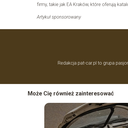
firmy, takie jak EA Kraków, które oferują kat
Artykuł sponsorowany
Redakcja pat-car.pl to grupa pas
Może Cię również zainteresować