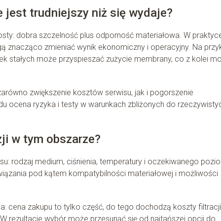
jest trudniejszy niż się wydaje?
sty: dobra szczelność plus odporność materiałowa. W praktyc
ogą znacząco zmieniać wynik ekonomiczny i operacyjny. Na przy
tek stałych może przyspieszać zużycie membrany, co z kolei m
równo zwiększenie kosztów serwisu, jak i pogorszenie
du ocena ryzyka i testy w warunkach zbliżonych do rzeczywisty
zji w tym obszarze?
esu: rodzaj medium, ciśnienia, temperatury i oczekiwanego pozi
wiązania pod kątem kompatybilności materiałowej i możliwości
cena zakupu to tylko część, do tego dochodzą koszty filtracji
 rezultacie wybór może przesunąć się od najtańszej opcji do