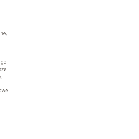
ne,
i
ego
sze
o.
sowe