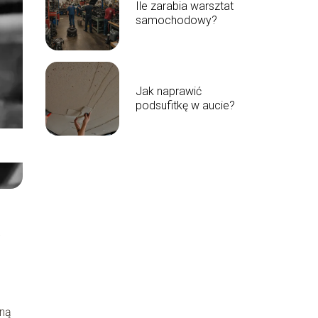
Ile zarabia warsztat
samochodowy?
Jak naprawić
podsufitkę w aucie?
ą
zną