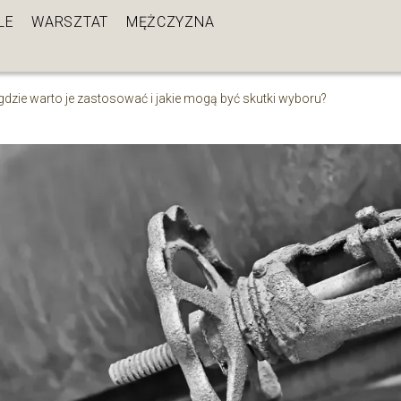
LE
WARSZTAT
MĘŻCZYZNA
ie warto je zastosować i jakie mogą być skutki wyboru?