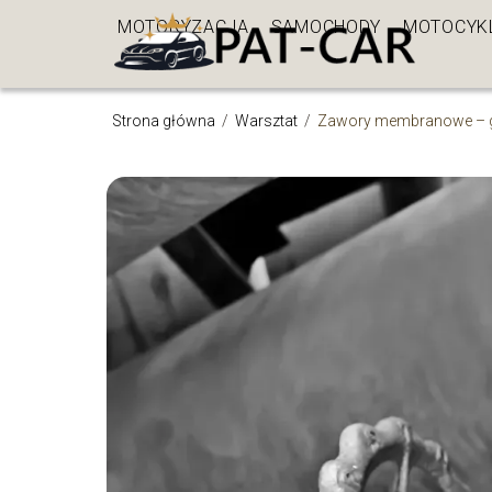
MOTORYZACJA
SAMOCHODY
MOTOCYK
Strona główna
/
Warsztat
/
Zawory membranowe – gdz