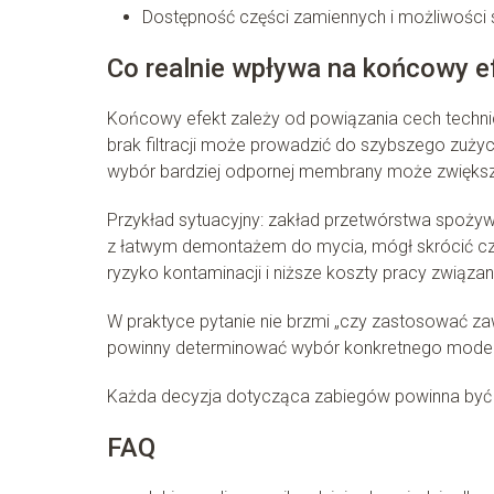
Dostępność części zamiennych i możliwości 
Co realnie wpływa na końcowy ef
Końcowy efekt zależy od powiązania cech technic
brak filtracji może prowadzić do szybszego zużyc
wybór bardziej odpornej membrany może zwiększa
Przykład sytuacyjny: zakład przetwórstwa spo
z łatwym demontażem do mycia, mógł skrócić czas
ryzyko kontaminacji i niższe koszty pracy związ
W praktyce pytanie nie brzmi „czy zastosować 
powinny determinować wybór konkretnego model
Każda decyzja dotycząca zabiegów powinna być p
FAQ