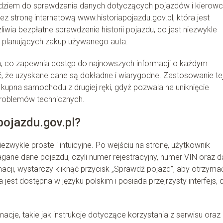
zędziem do sprawdzania danych dotyczących pojazdów i kierow
 stronę internetową www.historiapojazdu.gov.pl, która jest
iwia bezpłatne sprawdzenie historii pojazdu, co jest niezwykle
 planujących zakup używanego auta.
a, co zapewnia dostęp do najnowszych informacji o każdym
, że uzyskane dane są dokładne i wiarygodne. Zastosowanie te
kupna samochodu z drugiej ręki, gdyż pozwala na uniknięcie
roblemów technicznych.
pojazdu.gov.pl?
iezwykle proste i intuicyjne. Po wejściu na stronę, użytkownik
ane dane pojazdu, czyli numer rejestracyjny, numer VIN oraz d
macji, wystarczy kliknąć przycisk „Sprawdź pojazd”, aby otrzyma
jest dostępna w języku polskim i posiada przejrzysty interfejs, 
cje, takie jak instrukcje dotyczące korzystania z serwisu oraz