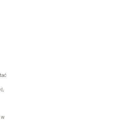
tać
ć,
, w