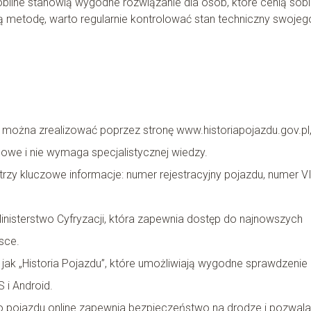
bilne stanowią wygodne rozwiązanie dla osób, które cenią sob
 metodę, warto regularnie kontrolować stan techniczny swojeg
można zrealizować poprzez stronę www.historiapojazdu.gov.pl
owe i nie wymaga specjalistycznej wiedzy.
trzy kluczowe informacje: numer rejestracyjny pojazdu, numer V
nisterstwo Cyfryzacji, która zapewnia dostęp do najnowszych
sce.
e jak „Historia Pojazdu”, które umożliwiają wygodne sprawdzenie
 i Android.
o pojazdu online zapewnia bezpieczeństwo na drodze i pozwala