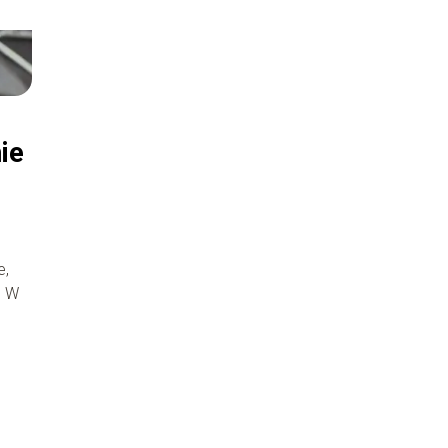
ie
e,
. W