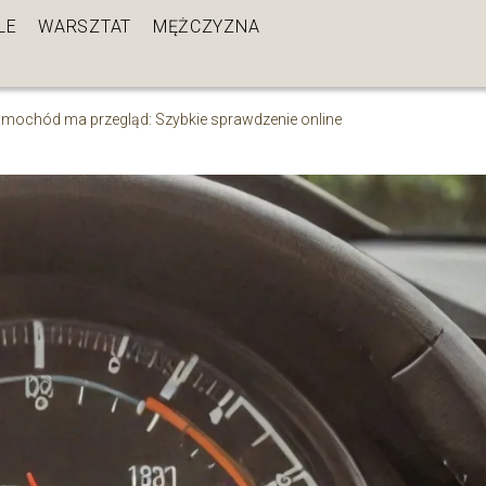
LE
WARSZTAT
MĘŻCZYZNA
amochód ma przegląd: Szybkie sprawdzenie online