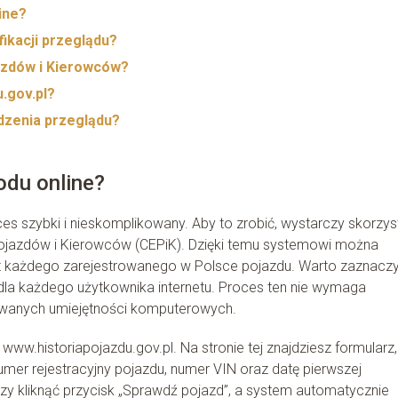
ine?
ikacji przeglądu?
azdów i Kierowców?
u.gov.pl?
wdzenia przeglądu?
odu online?
s szybki i nieskomplikowany. Aby to zrobić, wystarczy skorzys
 Pojazdów i Kierowców (CEPiK). Dzięki temu systemowi można
at każdego zarejestrowanego w Polsce pojazdu. Warto zaznaczy
 dla każdego użytkownika internetu. Proces ten nie wymaga
sowanych umiejętności komputerowych.
ę www.historiapojazdu.gov.pl. Na stronie tej znajdziesz formularz
mer rejestracyjny pojazdu, numer VIN oraz datę pierwszej
zy kliknąć przycisk „Sprawdź pojazd”, a system automatycznie