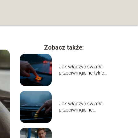
Zobacz także:
Jak włączyć światła
przeciwmgielne tylne?
Poradnik krok po
kroku
Jak włączyć światła
przeciwmgielne
przednie? Poradnik
kierowcy