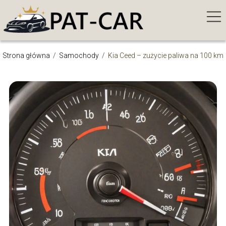
Strona główna
/
Samochody
/
Kia Ceed – zużycie paliwa na 100 km