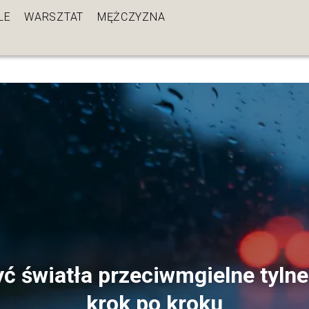
LE
WARSZTAT
MĘŻCZYZNA
ć światła przeciwmgielne tyln
krok po kroku